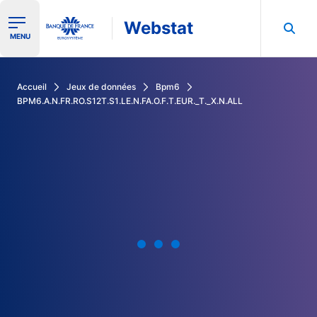
Webstat
Ouvrir le menu de navigation
MENU
Rechercher dans les données de la Banque de France
Accueil
Jeux de données
Bpm6
BPM6.A.N.FR.RO.S12T.S1.LE.N.FA.O.F.T.EUR._T._X.N.ALL