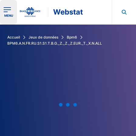
Webstat
Ouvrir le menu de navigation
MENU
Rechercher dans les données de la Banque de France
Accueil
Jeux de données
Bpm6
BPM6.A.N.FR.RU.S1.S1.T.B.G._Z._Z._Z.EUR._T._X.N.ALL