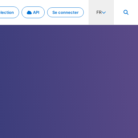
FR
lection
API
Se connecter
activité internationale et les taux. Découvrez le projet en détail.
nées et de métadonnées.
.