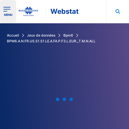
Webstat
Ouvrir le menu de navigation
MENU
Rechercher dans les données de la Banque de France
Accueil
Jeux de données
Bpm6
BPM6.A.N.FR.US.S1.S1.LE.A.FA.P.F3.L.EUR._T.M.N.ALL