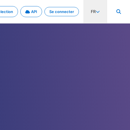
FR
lection
API
Se connecter
activité internationale et les taux. Découvrez le projet en détail.
nées et de métadonnées.
.