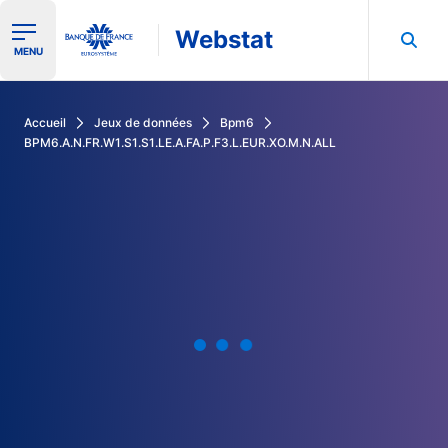
Webstat
Ouvrir le menu de navigation
MENU
Rechercher dans les données de la Banque de France
Accueil
Jeux de données
Bpm6
BPM6.A.N.FR.W1.S1.S1.LE.A.FA.P.F3.L.EUR.XO.M.N.ALL