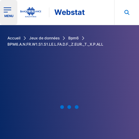
Webstat
Ouvrir le menu de navigation
MENU
Rechercher dans les données de la Banque de France
Accueil
Jeux de données
Bpm6
BPM6.A.N.FR.W1.S1.S1.LE.L.FA.D.F._Z.EUR._T._X.P.ALL