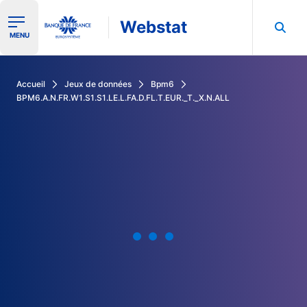
Webstat
Ouvrir le menu de navigation
MENU
Rechercher dans les données de la Banque de France
Accueil
Jeux de données
Bpm6
BPM6.A.N.FR.W1.S1.S1.LE.L.FA.D.FL.T.EUR._T._X.N.ALL