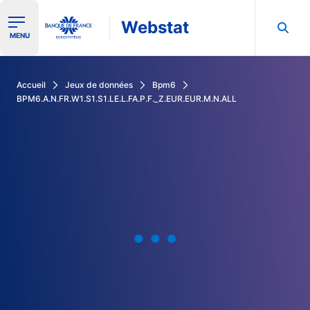
Webstat
Ouvrir le menu de navigation
MENU
Rechercher dans les données de la Banque de France
Accueil
Jeux de données
Bpm6
BPM6.A.N.FR.W1.S1.S1.LE.L.FA.P.F._Z.EUR.EUR.M.N.ALL