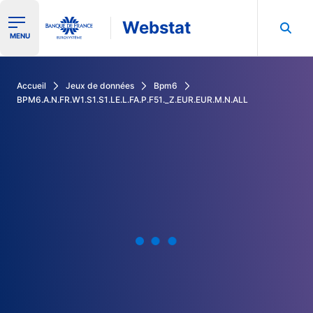
Webstat
Ouvrir le menu de navigation
MENU
Rechercher dans les données de la Banque de France
Accueil
Jeux de données
Bpm6
BPM6.A.N.FR.W1.S1.S1.LE.L.FA.P.F51._Z.EUR.EUR.M.N.ALL