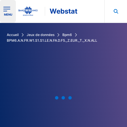
Webstat
Ouvrir le menu de navigation
MENU
Rechercher dans les données de la Banque de France
Accueil
Jeux de données
Bpm6
BPM6.A.N.FR.W1.S1.S1.LE.N.FA.D.F5._Z.EUR._T._X.N.ALL