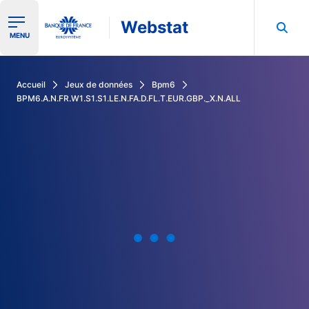
Webstat
Ouvrir le menu de navigation
MENU
Rechercher dans les données de la Banque de France
Accueil
Jeux de données
Bpm6
BPM6.A.N.FR.W1.S1.S1.LE.N.FA.D.FL.T.EUR.GBP._X.N.ALL