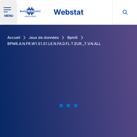
Webstat
Ouvrir le menu de navigation
MENU
Rechercher dans les données de la Banque de France
Accueil
Jeux de données
Bpm6
BPM6.A.N.FR.W1.S1.S1.LE.N.FA.D.FL.T.EUR._T.V.N.ALL