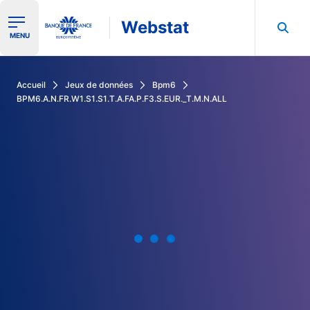
Webstat
Ouvrir le menu de navigation
MENU
Rechercher dans les données de la Banque de France
Accueil
Jeux de données
Bpm6
BPM6.A.N.FR.W1.S1.S1.T.A.FA.P.F3.S.EUR._T.M.N.ALL