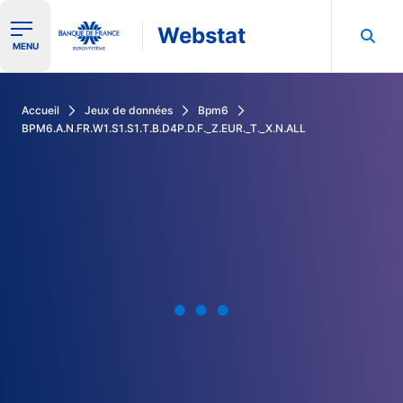
Webstat
Ouvrir le menu de navigation
MENU
Rechercher dans les données de la Banque de France
Accueil
Jeux de données
Bpm6
BPM6.A.N.FR.W1.S1.S1.T.B.D4P.D.F._Z.EUR._T._X.N.ALL