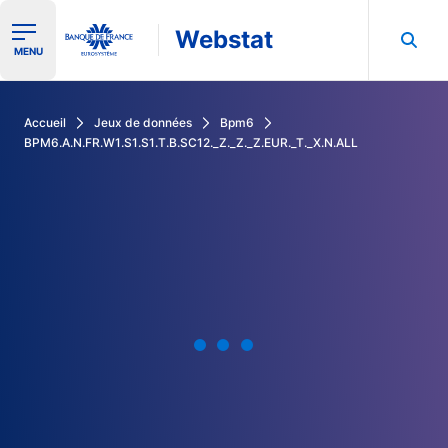
Webstat
Ouvrir le menu de navigation
MENU
Rechercher dans les données de la Banque de France
Accueil
Jeux de données
Bpm6
BPM6.A.N.FR.W1.S1.S1.T.B.SC12._Z._Z._Z.EUR._T._X.N.ALL