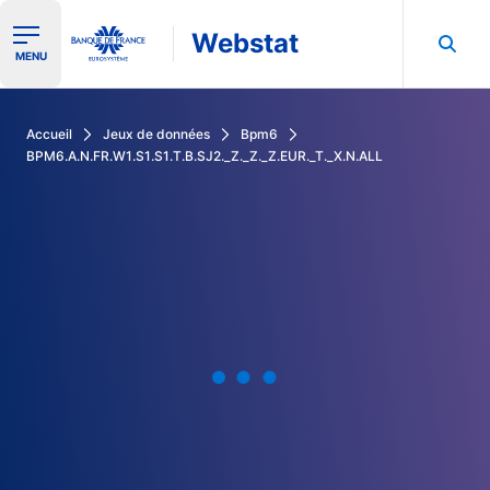
Webstat
Ouvrir le menu de navigation
MENU
Rechercher dans les données de la Banque de France
Accueil
Jeux de données
Bpm6
BPM6.A.N.FR.W1.S1.S1.T.B.SJ2._Z._Z._Z.EUR._T._X.N.ALL