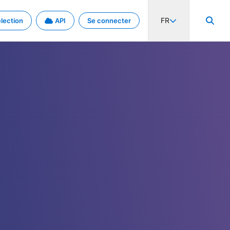
FR
lection
API
Se connecter
activité internationale et les taux. Découvrez le projet en détail.
nées et de métadonnées.
.