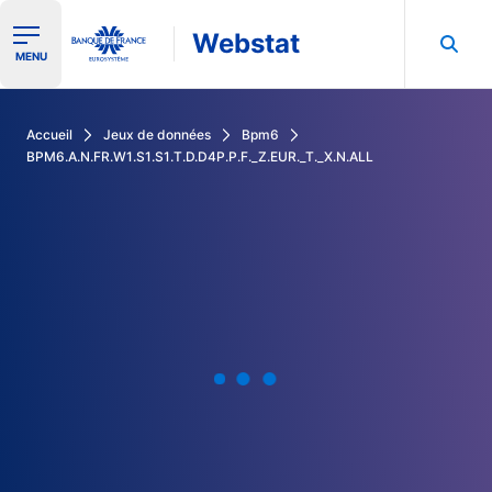
Webstat
Ouvrir le menu de navigation
MENU
Rechercher dans les données de la Banque de France
Accueil
Jeux de données
Bpm6
BPM6.A.N.FR.W1.S1.S1.T.D.D4P.P.F._Z.EUR._T._X.N.ALL