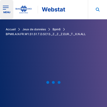
Webstat
Ouvrir le menu de navigation
MENU
Rechercher dans les données de la Banque de France
Accueil
Jeux de données
Bpm6
BPM6.A.N.FR.W1.S1.S1.T.D.SC13._Z._Z._Z.EUR._T._X.N.ALL