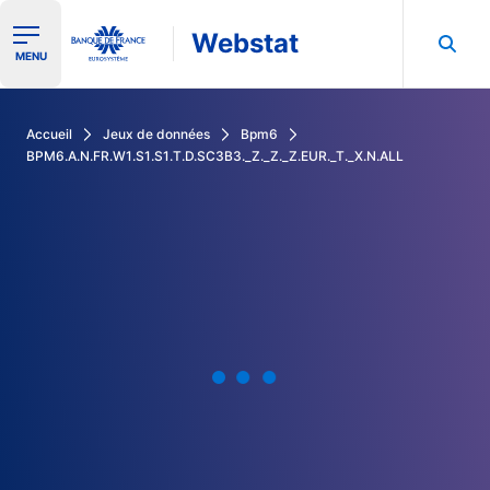
Webstat
Ouvrir le menu de navigation
MENU
Rechercher dans les données de la Banque de France
Accueil
Jeux de données
Bpm6
BPM6.A.N.FR.W1.S1.S1.T.D.SC3B3._Z._Z._Z.EUR._T._X.N.ALL