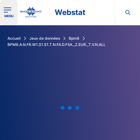
Webstat
Ouvrir le menu de navigation
MENU
Rechercher dans les données de la Banque de France
Accueil
Jeux de données
Bpm6
BPM6.A.N.FR.W1.S1.S1.T.N.FA.D.F5A._Z.EUR._T.V.N.ALL