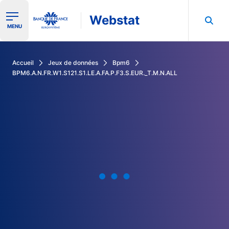
Webstat
Ouvrir le menu de navigation
MENU
Rechercher dans les données de la Banque de France
Accueil
Jeux de données
Bpm6
BPM6.A.N.FR.W1.S121.S1.LE.A.FA.P.F3.S.EUR._T.M.N.ALL