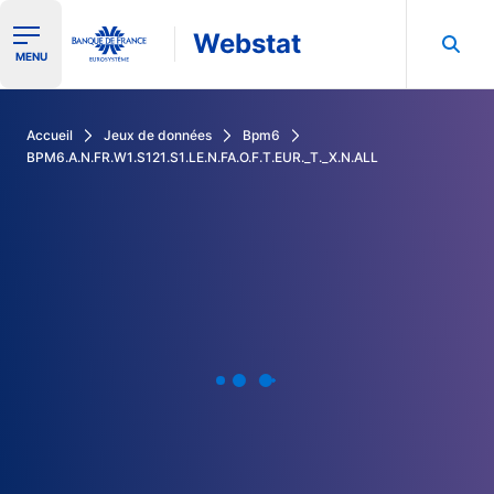
Webstat
Ouvrir le menu de navigation
MENU
Rechercher dans les données de la Banque de France
Accueil
Jeux de données
Bpm6
BPM6.A.N.FR.W1.S121.S1.LE.N.FA.O.F.T.EUR._T._X.N.ALL