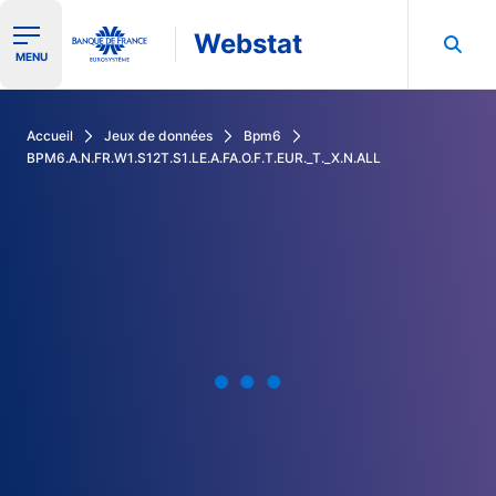
Webstat
Ouvrir le menu de navigation
MENU
Rechercher dans les données de la Banque de France
Accueil
Jeux de données
Bpm6
BPM6.A.N.FR.W1.S12T.S1.LE.A.FA.O.F.T.EUR._T._X.N.ALL