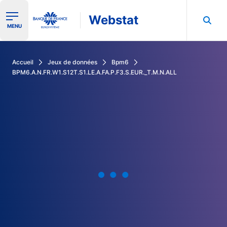
Webstat
Ouvrir le menu de navigation
MENU
Rechercher dans les données de la Banque de France
Accueil
Jeux de données
Bpm6
BPM6.A.N.FR.W1.S12T.S1.LE.A.FA.P.F3.S.EUR._T.M.N.ALL