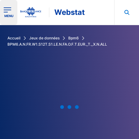
Webstat
Ouvrir le menu de navigation
MENU
Rechercher dans les données de la Banque de France
Accueil
Jeux de données
Bpm6
BPM6.A.N.FR.W1.S12T.S1.LE.N.FA.O.F.T.EUR._T._X.N.ALL