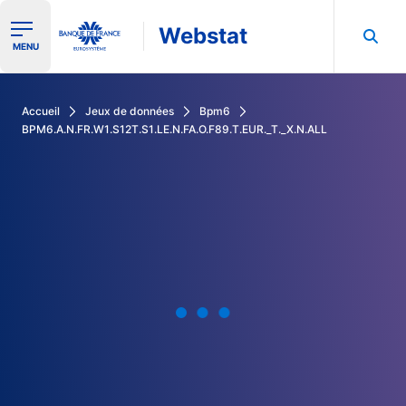
Webstat
Ouvrir le menu de navigation
MENU
Rechercher dans les données de la Banque de France
Accueil
Jeux de données
Bpm6
BPM6.A.N.FR.W1.S12T.S1.LE.N.FA.O.F89.T.EUR._T._X.N.ALL