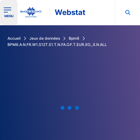
Webstat
Ouvrir le menu de navigation
MENU
Rechercher dans les données de la Banque de France
Accueil
Jeux de données
Bpm6
BPM6.A.N.FR.W1.S12T.S1.T.N.FA.O.F.T.EUR.XO._X.N.ALL