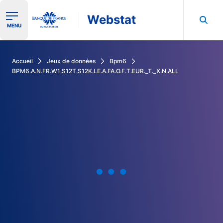
Webstat
Ouvrir le menu de navigation
MENU
Rechercher dans les données de la Banque de France
Accueil
Jeux de données
Bpm6
BPM6.A.N.FR.W1.S12T.S12K.LE.A.FA.O.F.T.EUR._T._X.N.ALL