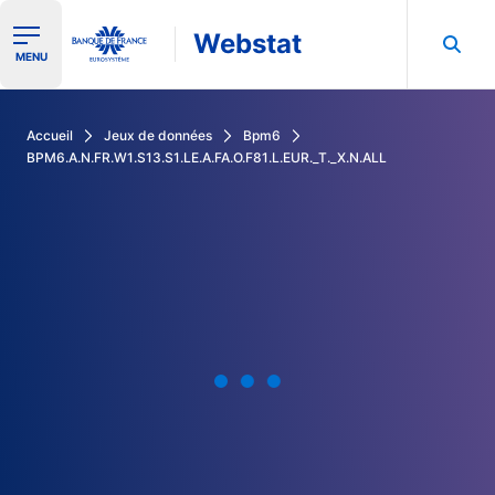
Webstat
Ouvrir le menu de navigation
MENU
Rechercher dans les données de la Banque de France
Accueil
Jeux de données
Bpm6
BPM6.A.N.FR.W1.S13.S1.LE.A.FA.O.F81.L.EUR._T._X.N.ALL