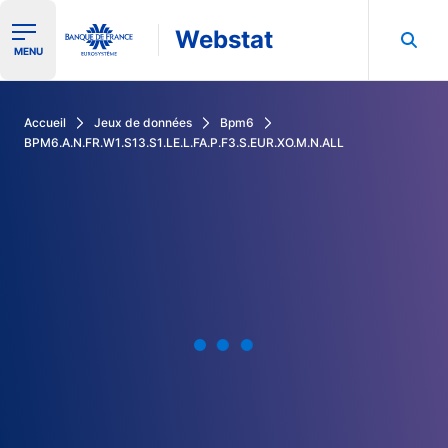
Webstat
Ouvrir le menu de navigation
MENU
Rechercher dans les données de la Banque de France
Accueil
Jeux de données
Bpm6
BPM6.A.N.FR.W1.S13.S1.LE.L.FA.P.F3.S.EUR.XO.M.N.ALL