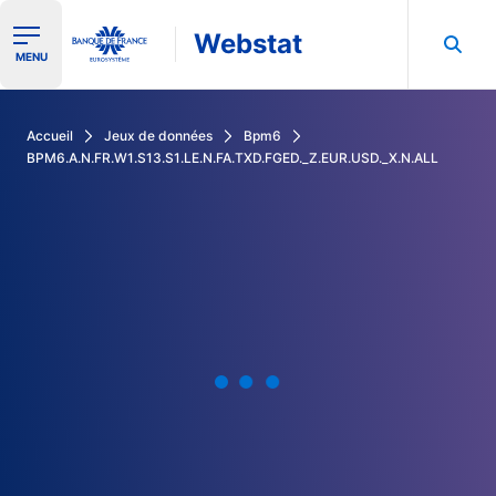
Webstat
Ouvrir le menu de navigation
MENU
Rechercher dans les données de la Banque de France
Accueil
Jeux de données
Bpm6
BPM6.A.N.FR.W1.S13.S1.LE.N.FA.TXD.FGED._Z.EUR.USD._X.N.ALL