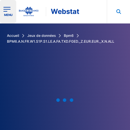
Webstat
Ouvrir le menu de navigation
MENU
Rechercher dans les données de la Banque de France
Accueil
Jeux de données
Bpm6
BPM6.A.N.FR.W1.S1P.S1.LE.A.FA.TXD.FGED._Z.EUR.EUR._X.N.ALL