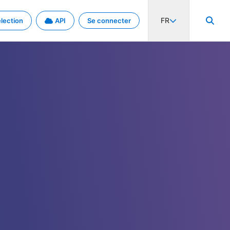
FR
lection
API
Se connecter
activité internationale et les taux. Découvrez le projet en détail.
nées et de métadonnées.
.