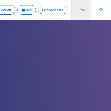
FR
lection
API
Se connecter
activité internationale et les taux. Découvrez le projet en détail.
nées et de métadonnées.
.