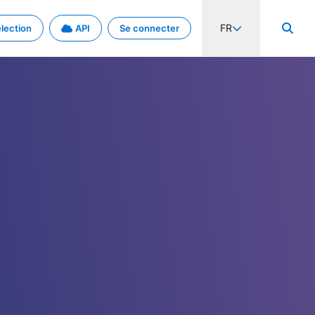
FR
lection
API
Se connecter
activité internationale et les taux. Découvrez le projet en détail.
nées et de métadonnées.
.