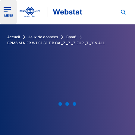
Webstat
Ouvrir le menu de navigation
MENU
Rechercher dans les données de la Banque de France
Accueil
Jeux de données
Bpm6
BPM6.M.N.FR.W1.S1.S1.T.B.CA._Z._Z._Z.EUR._T._X.N.ALL