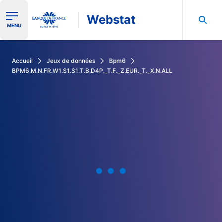
Webstat
Ouvrir le menu de navigation
MENU
Rechercher dans les données de la Banque de France
Accueil
Jeux de données
Bpm6
BPM6.M.N.FR.W1.S1.S1.T.B.D4P._T.F._Z.EUR._T._X.N.ALL