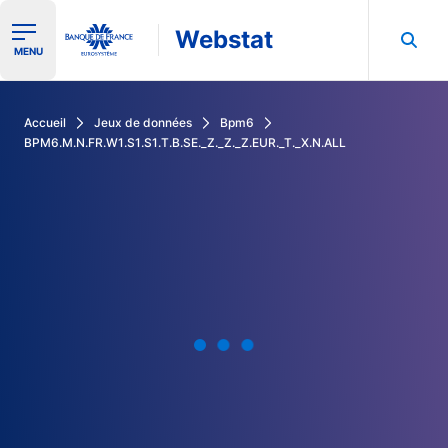
Webstat
Ouvrir le menu de navigation
MENU
Rechercher dans les données de la Banque de France
Accueil
Jeux de données
Bpm6
BPM6.M.N.FR.W1.S1.S1.T.B.SE._Z._Z._Z.EUR._T._X.N.ALL