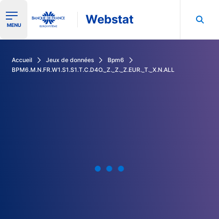
Webstat
Ouvrir le menu de navigation
MENU
Rechercher dans les données de la Banque de France
Accueil
Jeux de données
Bpm6
BPM6.M.N.FR.W1.S1.S1.T.C.D4O._Z._Z._Z.EUR._T._X.N.ALL