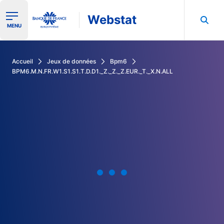
Webstat
Ouvrir le menu de navigation
MENU
Rechercher dans les données de la Banque de France
Accueil
Jeux de données
Bpm6
BPM6.M.N.FR.W1.S1.S1.T.D.D1._Z._Z._Z.EUR._T._X.N.ALL