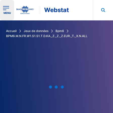
Webstat
Ouvrir le menu de navigation
MENU
Rechercher dans les données de la Banque de France
Accueil
Jeux de données
Bpm6
BPM6.M.N.FR.W1.S1.S1.T.D.KA._Z._Z._Z.EUR._T._X.N.ALL