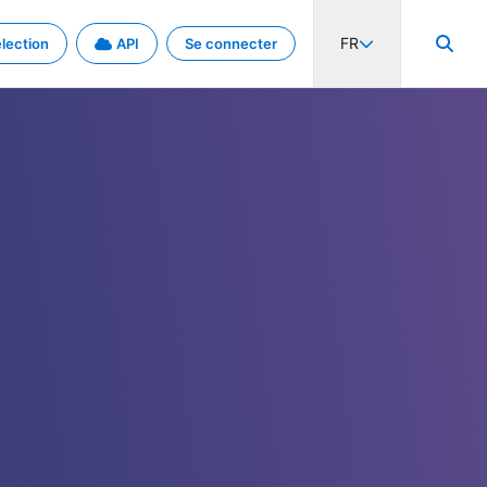
FR
lection
API
Se connecter
activité internationale et les taux. Découvrez le projet en détail.
nées et de métadonnées.
.