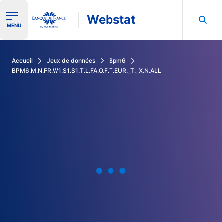
Webstat
Ouvrir le menu de navigation
MENU
Rechercher dans les données de la Banque de France
Accueil
Jeux de données
Bpm6
BPM6.M.N.FR.W1.S1.S1.T.L.FA.O.F.T.EUR._T._X.N.ALL