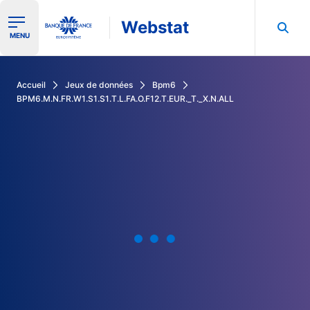
Webstat
Ouvrir le menu de navigation
MENU
Rechercher dans les données de la Banque de France
Accueil
Jeux de données
Bpm6
BPM6.M.N.FR.W1.S1.S1.T.L.FA.O.F12.T.EUR._T._X.N.ALL