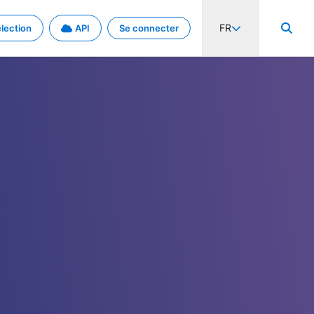
FR
lection
API
Se connecter
activité internationale et les taux. Découvrez le projet en détail.
nées et de métadonnées.
.