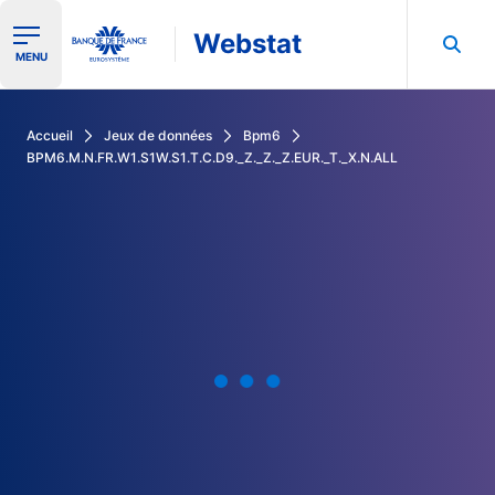
Webstat
Ouvrir le menu de navigation
MENU
Rechercher dans les données de la Banque de France
Accueil
Jeux de données
Bpm6
BPM6.M.N.FR.W1.S1W.S1.T.C.D9._Z._Z._Z.EUR._T._X.N.ALL