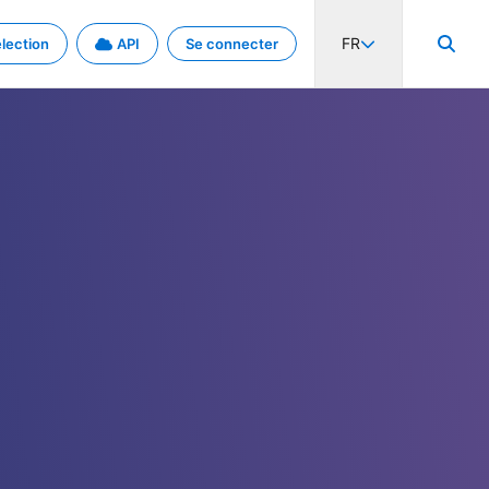
FR
lection
API
Se connecter
activité internationale et les taux. Découvrez le projet en détail.
nées et de métadonnées.
.