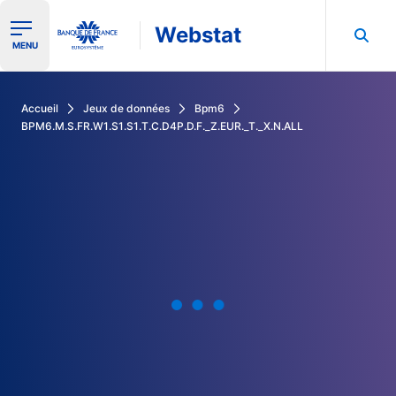
Webstat
Ouvrir le menu de navigation
MENU
Rechercher dans les données de la Banque de France
Accueil
Jeux de données
Bpm6
BPM6.M.S.FR.W1.S1.S1.T.C.D4P.D.F._Z.EUR._T._X.N.ALL